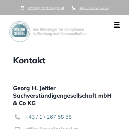
Zum
office@mediasiegel.at
+43 / 1 / 267 58 58
Inhalt
springen
Kontakt
Georg H. Jeitler
Sachverständigengesellschaft mbH
& Co KG
+43 / 1 / 267 58 58